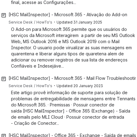
final, acesse as Configurações...
[HSC MailInspector] - Microsoft 365 - Ativação do Add-on
・
Service Desk
HowTo's
Updated
31 January 2025
O Add-on para Microsoft 365 permite que os usuários do
serviços da Microsoft interagirem a partir de seu MS Outlook
Web, MS Outlook 2016 e MS Outlook 2019 com o Mail
Inspector. O usuario pode virualizar as suas mensagens em
quarentena e liberar alguns tipos de quaretena alem de
adicionar ou remover registros de sua lista de endereços
Confiáveis e Indesejáve...
[HSC MailInspector] - Microsoft 365 - Mail Flow Troubleshooti
・
Service Desk
HowTo's
Updated
20 January 2023
Este artigo provê informação de suporte para solução de
problemas de entregabilidade de mensagens entre Tennants
do Microsoft 365. · Premissas · Possuir conector de
saída [HSC MailInspector] - Office 365 (Exchange) - Saída
de emails pelo MLI Cloud · Possuir conector de entrada
- Criação de Conector...
[HSC MailInspector] - Office 365 - Exchange - Saída de email