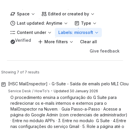
Space
Edited or created by
Last updated: Anytime
Type
Content under
Labels: microsoft
Verified
More filters
Clear all
Give feedback
Showing 7 of 7 results
[HSC MailInspector] - G-Suite - Saída de emails pelo MLI Clou
・
Service Desk
HowTo's
Updated
30 January 2026
O procedimento ensina a configuração do G Suite para
redirecionar os e-mails internos e externos para o
MailInspector na Nuvem. · Guia Passo-a-Passo · Acesse a
página do Google Admin (com credenciais de administrador)
· Entre no módulo APPs · 3. Entre no modulo G Suite · 4.Entre
nas configurações do serviço Gmail · 5. Role a página até o