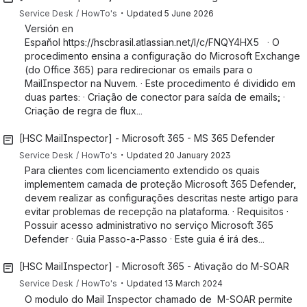
・
Service Desk
HowTo's
Updated
5 June 2026
Versión en
Español https://hscbrasil.atlassian.net/l/c/FNQY4HX5 · O
procedimento ensina a configuração do Microsoft Exchange
(do Office 365) para redirecionar os emails para o
MailInspector na Nuvem. · Este procedimento é dividido em
duas partes: · Criação de conector para saída de emails; ·
Criação de regra de flux...
[HSC MailInspector] - Microsoft 365 - MS 365 Defender
・
Service Desk
HowTo's
Updated
20 January 2023
Para clientes com licenciamento extendido os quais
implementem camada de proteção Microsoft 365 Defender,
devem realizar as configurações descritas neste artigo para
evitar problemas de recepção na plataforma. · Requisitos ·
Possuir acesso administrativo no serviço Microsoft 365
Defender · Guia Passo-a-Passo · Este guia é irá des...
[HSC MailInspector] - Microsoft 365 - Ativação do M-SOAR
・
Service Desk
HowTo's
Updated
13 March 2024
O modulo do Mail Inspector chamado de M-SOAR permite